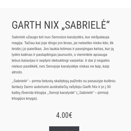
GARTH NIX „SABRIELĖ“
Sabrielė užaugo toli nuo Senosios karalystės, kur viešpatauja
magija. Tačiau kai joje dingo jos tėvas, jai nebeliko nieko kito, tik
leistis į jo paieškas. Jos laukia tolimas ir pavojingas kelias, kur ją
lydės katinas ir paslaptingas jaunuolis, o vienintele apsauga
tebus kalavijas ir septyni stebuklingi varpeliai. Ir dar ji negalės
niekuo pasitikėti, nes Senojoje karalystėje viskas ne taip, kaip
atrodo.
,,Sabrielė“ – pirma lietuvių skaitytojų pažintis su pasaulyje kultiniu
fantazy žanro autoriumi australiečių rašytoju Garth Nix ir jo į 30
kalbų išversta trilogija ,,Senoji karalystė“ (,,Sabrielė“ – pirmoji
trilogijos knyga).
4.00€